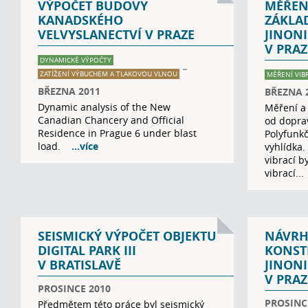
VÝPOČET BUDOVY
MĚŘENÍ
KANADSKÉHO
ZÁKLA
VELVYSLANECTVÍ V PRAZE
JINON
V PRAZ
DYNAMICKÉ VÝPOČTY
ZATÍŽENÍ VÝBUCHEM A TLAKOVOU VLNOU
MĚŘENÍ VIB
BŘEZNA 2011
BŘEZNA 
Dynamic analysis of the New
Měření a
Canadian Chancery and Official
od dopra
Residence in Prague 6 under blast
Polyfunk
load.
...více
vyhlídka.
vibrací b
vibrací..
SEISMICKÝ VÝPOČET OBJEKTU
NÁVRH
DIGITAL PARK III
KONST
V BRATISLAVĚ
JINON
V PRAZ
PROSINCE 2010
PROSINC
Předmětem této práce byl seismický