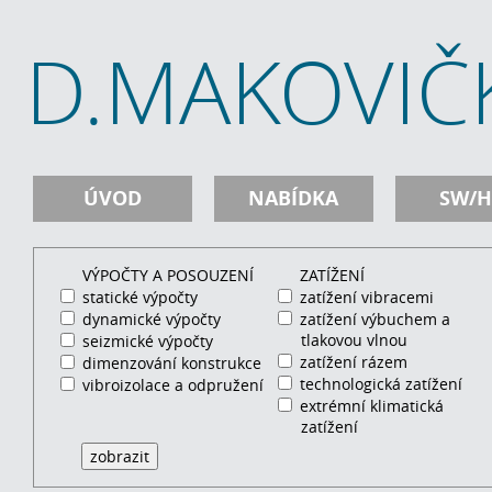
D.MAKOVIČ
ÚVOD
NABÍDKA
SW/
VÝPOČTY A POSOUZENÍ
ZATÍŽENÍ
statické výpočty
zatížení vibracemi
dynamické výpočty
zatížení výbuchem a
tlakovou vlnou
seizmické výpočty
zatížení rázem
dimenzování konstrukce
technologická zatížení
vibroizolace a odpružení
extrémní klimatická
zatížení