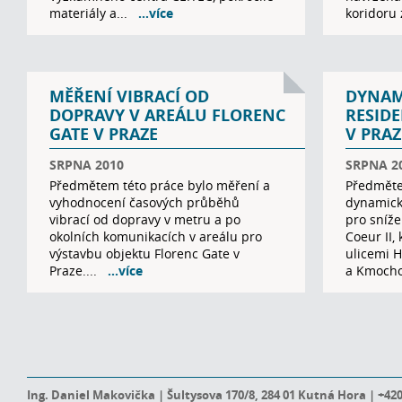
materiály a...
...více
koridoru
MĚŘENÍ VIBRACÍ OD
DYNAM
DOPRAVY V AREÁLU FLORENC
RESIDE
GATE V PRAZE
V PRAZ
SRPNA 2010
SRPNA 2
Předmětem této práce bylo měření a
Předměte
vyhodnocení časových průběhů
dynamick
vibrací od dopravy v metru a po
pro sníže
okolních komunikacích v areálu pro
Coeur II,
výstavbu objektu Florenc Gate v
ulicemi H
Praze....
...více
a Kmocho
Ing. Daniel Makovička | Šultysova 170/8, 284 01 Kutná Hora | +420