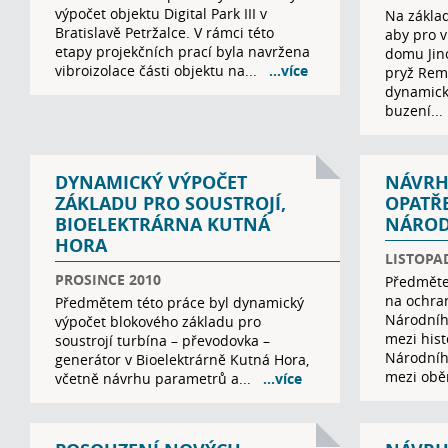
výpočet objektu Digital Park III v
Na zákla
Bratislavě Petržalce. V rámci této
aby pro v
etapy projekčních prací byla navržena
domu Jino
vibroizolace části objektu na...
...více
pryž Rem
dynamický
buzení..
DYNAMICKÝ VÝPOČET
NÁVRH
ZÁKLADU PRO SOUSTROJÍ,
OPATŘ
BIOELEKTRÁRNA KUTNÁ
NÁROD
HORA
LISTOPA
PROSINCE 2010
Předměte
na ochra
Předmětem této práce byl dynamický
Národníh
výpočet blokového základu pro
mezi his
soustrojí turbína – převodovka –
Národníh
generátor v Bioelektrárně Kutná Hora,
mezi ob
včetně návrhu parametrů a...
...více